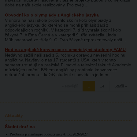
návrzích můžete hlasovat a vítězné projekty budou v co nejkratší
době na naší škole realizovány. Pro zvě(í…
Obvodní kolo olympiády z Anglického jazyka
V únoru na naší škole proběhlo školní kolo olympiády z
anglického jazyka, do kterého se mohli přihlásit žáci z
odpovídajících ročníků. V kategorii 7. tříd vyhrála školní kolo
žákyně 7. A Ema Černá a v kategorii 9. tříd zvítězila Linda
Műhlpachrová ze třídy 9. C. Tyto žákyně reprezentovaly naši…
Hodina anglické konverzace s americkými studenty FAMU
Nedávno zažili naši žáci z 5. ročníku opravdu nevšední hodinu
angličtiny. Navštívilo nás 17 studentů z USA, kteří v tomto
semestru studují na pražské Filmové a televizní fakultě Akademie
múzických umění. Během angličtiny probíhala konverzace
netradiční formou – každý student si povídal s jedním…
« Novější
1
14
Starší »
Aktuality
Školní družina
Předběžná přihláška pro budoucí žáky 4. roč. 2026/2027