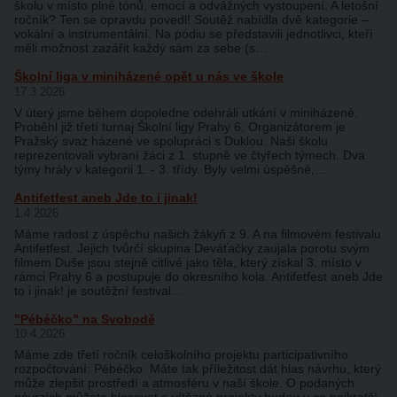
školu v místo plné tónů, emocí a odvážných vystoupení. A letošní
ročník? Ten se opravdu povedl! Soutěž nabídla dvě kategorie –
vokální a instrumentální. Na pódiu se představili jednotlivci, kteří
měli možnost zazářit každý sám za sebe (s…
Školní liga v miniházené opět u nás ve škole
17.3.2026
V úterý jsme během dopoledne odehráli utkání v miniházené.
Proběhl již třetí turnaj Školní ligy Prahy 6. Organizátorem je
Pražský svaz házené ve spolupráci s Duklou. Naši školu
reprezentovali vybraní žáci z 1. stupně ve čtyřech týmech. Dva
týmy hrály v kategorii 1. - 3. třídy. Byly velmi úspěšné,…
Antifetfest aneb Jde to i jinak!
1.4.2026
Máme radost z úspěchu našich žákyň z 9. A na filmovém festivalu
Antifetfest. Jejich tvůrčí skupina Deváťačky zaujala porotu svým
filmem Duše jsou stejně citlivé jako těla, který získal 3. místo v
rámci Prahy 6 a postupuje do okresního kola. Antifetfest aneb Jde
to i jinak! je soutěžní festival…
"Pébéčko" na Svobodě
10.4.2026
Máme zde třetí ročník celoškolního projektu participativního
rozpočtování: Pébéčko. Máte tak příležitost dát hlas návrhu, který
může zlepšit prostředí a atmosféru v naší škole. O podaných