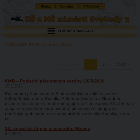
Platby
Kontakty
Přihlášení
ZOBRAZIT NAVIGACI
ZÁKLADNÍ ŠKOLA
>
Akce školy
« Novější
1
14
Starší »
KMD – Poslední představení sezóny 2025/2026
15.6.2026
Posledním představením Klubu mladých diváků v sezóně
2025/26 byla opera Rusalka Antonína Dvořáka v Národním
divadle. Inscenace v moderním pojetí režijní skupiny SKUTR nás
zaujala originálním zpracováním, působivou scénografií i
neotřelým pohledem na známý příběh vodní víly Rusalky, která
se…
23. zájezd do Anglie a severního Walesu
6.6.2026