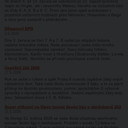
Ve dnech 6. až 13. června se uskutečnil již 23. zájezd tentokrát
nejen do Anglie, ale i severního Walesu, kterého se zúčastnili žáci
ze třídy 8. A, 8. B a 8. C. První den jsme vyjeli autobusem v
pozdních večerních hodinách přes Německo, Holandsko a Belgii
a ráno jsme zastavili v překrásném…
Dějepisný EPD
2.6.2026
Dne 2. června se žáci 7. A a 7. B vydali po stopách historie
našeho krásného města. Naše poznávací cesta měla mnoho
zastavení: Staroměstské náměstí, Starý židovský hřbitov,
Klementinum, Karlův most a Hradčany (Strahovský klášter, Loreta
a Nový Svět). Sluníčko se při naší procházce značně činilo,…
Úspěšný žák 2026
27.5.2026
Rok se sešel s rokem a opět Praha 6 ocenila úspěšné žáky svých
základních škol. Také naše škola nominovala 3 žáky, a to za jejich
přístup ke školním povinnostem, pomoc spolužákům či výborné
výsledky v olympiádách a soutěžích. Našimi úspěšnými žáky tedy
jsou: Sebastiant Jirout z 5. B, Alžběta…
Super vítězství na Open turnaji školní ligy v miniházené 202
21.5.2026
Ve čtvrtek 21. května 2026 se naše škola účastnila otevřeného
turnaje Školní ligy v miniházené. Proběhl v areálu TJ Astra na
Zahradním městě. Turnaj pořádá pravidelně každý rok Pražský