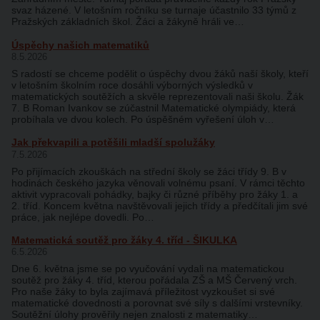
svaz házené. V letošním ročníku se turnaje účastnilo 33 týmů z
Pražských základních škol. Žáci a žákyně hráli ve…
Úspěchy našich matematiků
8.5.2026
S radostí se chceme podělit o úspěchy dvou žáků naší školy, kteří
v letošním školním roce dosáhli výborných výsledků v
matematických soutěžích a skvěle reprezentovali naši školu. Žák
7. B Roman Ivankov se zúčastnil Matematické olympiády, která
probíhala ve dvou kolech. Po úspěšném vyřešení úloh v…
Jak překvapili a potěšili mladší spolužáky
7.5.2026
Po přijímacích zkouškách na střední školy se žáci třídy 9. B v
hodinách českého jazyka věnovali volnému psaní. V rámci těchto
aktivit vypracovali pohádky, bajky či různé příběhy pro žáky 1. a
2. tříd. Koncem května navštěvovali jejich třídy a předčítali jim své
práce, jak nejlépe dovedli. Po…
Matematická soutěž pro žáky 4. tříd - ŠIKULKA
6.5.2026
Dne 6. května jsme se po vyučování vydali na matematickou
soutěž pro žáky 4. tříd, kterou pořádala ZŠ a MŠ Červený vrch.
Pro naše žáky to byla zajímavá příležitost vyzkoušet si své
matematické dovednosti a porovnat své síly s dalšími vrstevníky.
Soutěžní úlohy prověřily nejen znalosti z matematiky…