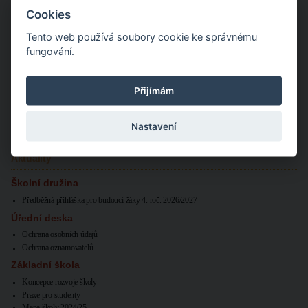
Veřejné zakázky
Cookies
Volná místa
Tento web používá soubory cookie ke správnému
fungování.
Základní škola
Školní družina
Školní jídelna
Přijímám
Nastavení
Aktuality
Školní družina
Předběžná přihláška pro budoucí žáky 4. roč. 2026/2027
Úřední deska
Ochrana osobních údajů
Ochrana oznamovatelů
Základní škola
Koncepce rozvoje školy
Praxe pro studenty
Mapa školy 2024/25