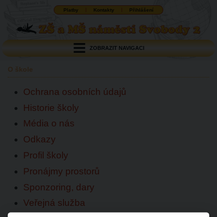
Platby
Kontakty
Přihlášení
ZOBRAZIT NAVIGACI
O škole
Ochrana osobních údajů
Historie školy
Média o nás
Odkazy
Profil školy
Pronájmy prostorů
Sponzoring, dary
Veřejná služba