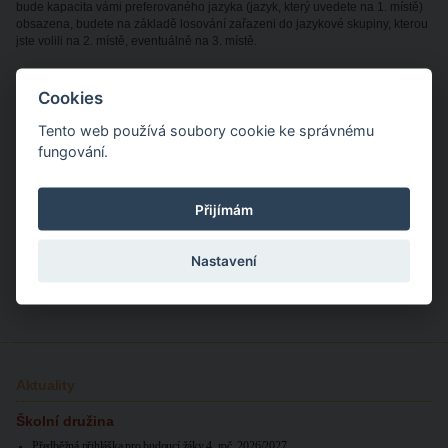
bude kapacita vámi preferovaného jazyka (jazyk, který uvedete na 1. místě)
obsazena, budete na základě losování zařazeni do jazykové skupiny, kterou
jste volili na 2. místě, eventuálně na 3. místě.
Elektronický formulář pro možnost přihlášení bude spuštěn v pondělí 25. 5. v
Cookies
10.00 hodin. Formulář prosím vyplňte nejpozději do pátku 29. 5. 2025.
Tento web používá soubory cookie ke správnému
Pokud byste měli jakékoli dotazy k výuce dalšího cizího jazyka na 2. stupni,
fungování.
kontaktujte paní Mgr. Janu Pocovou, zástupkyni ŘŠ pro pedagogickou
činnost (
jana.pocova@zs-ns2.cz
).
Přijímám
Závazný výběr dalšího cizího jazyka 2026/27 - formulář
Nastavení
Aktuality
Školní družina
Předběžná přihláška pro budoucí žáky 4. roč. 2026/2027