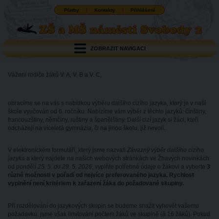
Platby
Kontakty
Přihlášení
ZOBRAZIT NAVIGACI
Vážení rodiče žáků V. A, V. B a V. C,
obracíme se na vás s nabídkou výběru dalšího cizího jazyka, který je v naší
škole vyučován od 6. ročníku. Nabízíme vám výběr z těchto jazyků: čínštiny,
francouzštiny, němčiny, ruštiny a španělštiny. Další cizí jazyk si žáci, kteří
odcházejí na víceletá gymnázia, či na jinou školu, již nevolí.
V elektronickém formuláři, který jsme nazvali
Závazný výběr dalšího cizího
jazyka
a který najdete na našich webových stránkách ve Žhavých novinkách
od pondělí
25. 5. do 29. 5. 2026
, vyplňte potřebné údaje o žákovi a vyberte
3
různé možnosti v pořadí od nejvíce preferovaného jazyka. Rychlost
vyplnění není
kritériem k zařazení žáka do požadované skupiny.
Při rozdělování do jazykových skupin se budeme snažit vyhovět vašemu
požadavku, jsme však limitováni počtem žáků ve skupině (á 16 žáků). Pokud