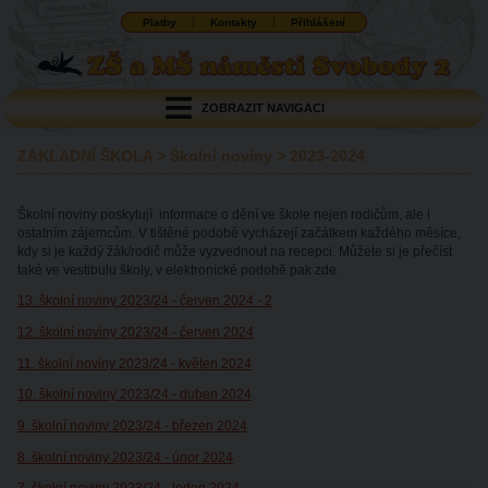
Platby
Kontakty
Přihlášení
ZOBRAZIT NAVIGACI
ZÁKLADNÍ ŠKOLA
>
Školní noviny
>
2023-2024
Školní noviny poskytují informace o dění ve škole nejen rodičům, ale i
ostatním zájemcům. V tištěné podobě vycházejí začátkem každého měsíce,
kdy si je každý žák/rodič může vyzvednout na recepci. Můžete si je přečíst
také ve vestibulu školy, v elektronické podobě pak zde.
13. školní noviny 2023/24 - červen 2024 - 2
12. školní noviny 2023/24 - červen 2024
11. školní noviny 2023/24 - květen 2024
10. školní noviny 2023/24 - duben 2024
9. školní noviny 2023/24 - březen 2024
8. školní noviny 2023/24 - únor 2024
7. školní noviny 2023/24 - leden 2024