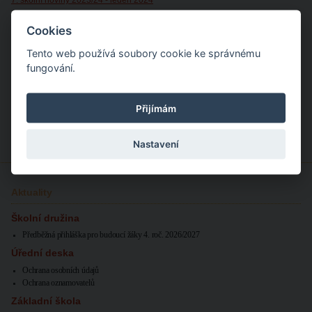
6. školní noviny 2023/24 - prosinec 2023 (2)
Cookies
5. školní noviny 2023/24 - prosinec 2023
Tento web používá soubory cookie ke správnému
4. školní noviny 2023/24 - listopad 2023 (oprava data na str. 1 + doplněna str.
fungování.
9 - info Sdružení rodičů)
3. školní noviny 2023/24 - říjen 2023 (2)
Přijímám
2. školní noviny 2023/24 - říjen 2023
1. školní noviny 2023/24 - září 2023
Nastavení
Aktuality
Školní družina
Předběžná přihláška pro budoucí žáky 4. roč. 2026/2027
Úřední deska
Ochrana osobních údajů
Ochrana oznamovatelů
Základní škola