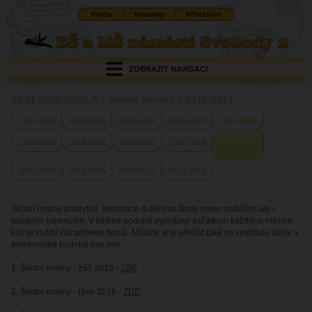
Platby
Kontakty
Přihlášení
ZOBRAZIT NAVIGACI
ZÁKLADNÍ ŠKOLA
>
Školní noviny
>
2016-2017
2025-2026
2024-2025
2023-2024
2022-2023
2021-2022
2020-2021
2019-2020
2018-2019
2017-2018
2016-2017
2015-2016
2014-2015
2013-2014
2012-2013
Školní noviny poskytují informace o dění ve škole nejen rodičům, ale i
ostatním zájemcům. V tištěné podobě vycházejí začátkem každého měsíce,
kdy je každý žák přinese domů. Můžete si je přečíst také ve vestibulu školy, v
elektronické podobě pak zde.
1. Školní noviny - září 2016 -
ZDE
2. Školní noviny - říjen 2016 -
ZDE