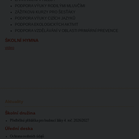
PODPORA VÝUKY RODILÝMI MLUVČÍMI
ZÁŽITKOVé KURZY PRO ŠESŤÁKY
PODPORA VÝUKY CIZÍCH JAZYKŮ
PODPORA EKOLOGICKÝCH AKTIVIT
PODPORA VZDĚLÁVÁNÍ V OBLASTI PRIMÁRNÍ PREVENCE
ŠKOLNÍ HYMNA
video
Aktuality
Školní družina
Předběžná přihláška pro budoucí žáky 4. roč. 2026/2027
Úřední deska
Ochrana osobních údajů