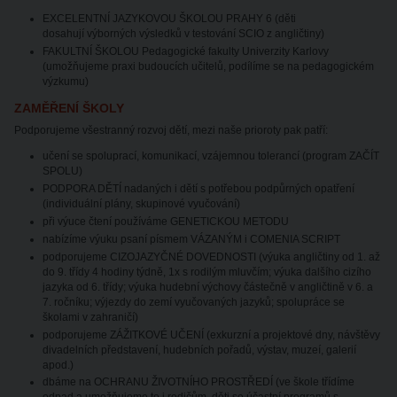
EXCELENTNÍ JAZYKOVOU ŠKOLOU PRAHY 6 (děti
dosahují výborných výsledků v testování SCIO z angličtiny)
FAKULTNÍ ŠKOLOU Pedagogické fakulty Univerzity Karlovy
(umožňujeme praxi budoucích učitelů, podílíme se na pedagogickém
výzkumu)
ZAMĚŘENÍ ŠKOLY
Podporujeme všestranný rozvoj dětí, mezi naše prioroty pak patří:
učení se spoluprací, komunikací, vzájemnou tolerancí (program ZAČÍT
SPOLU)
PODPORA DĚTÍ nadaných i dětí s potřebou podpůrných opatření
(individuální plány, skupinové vyučování)
při výuce čtení používáme GENETICKOU METODU
nabízíme výuku psaní písmem VÁZANÝM i COMENIA SCRIPT
podporujeme CIZOJAZYČNÉ DOVEDNOSTI (výuka angličtiny od 1. až
do 9. třídy 4 hodiny týdně, 1x s rodilým mluvčím; výuka dalšího cizího
jazyka od 6. třídy; výuka hudební výchovy částečně v angličtině v 6. a
7. ročníku; výjezdy do zemí vyučovaných jazyků; spolupráce se
školami v zahraničí)
podporujeme ZÁŽITKOVÉ UČENÍ (exkurzní a projektové dny, návštěvy
divadelních představení, hudebních pořadů, výstav, muzeí, galerií
apod.)
dbáme na OCHRANU ŽIVOTNÍHO PROSTŘEDÍ (ve škole třídíme
odpad a umožňujeme to i rodičům, děti se účastní programů s