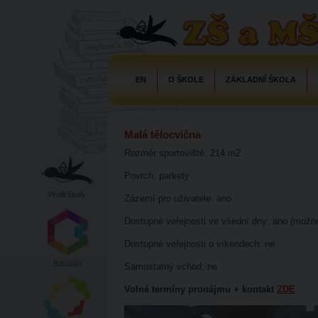
EN
O ŠKOLE
ZÁKLADNÍ ŠKOLA
Malá tělocvična
Rozměr sportoviště: 214 m2
Povrch: parkety
Profil školy
Zázemí pro uživatele: ano
Dostupné veřejnosti ve všední dny: ano (možn
Dostupné veřejnosti o víkendech: ne
Bakaláři
Samostatný vchod: ne
Volné termíny pronájmu + kontakt
ZDE