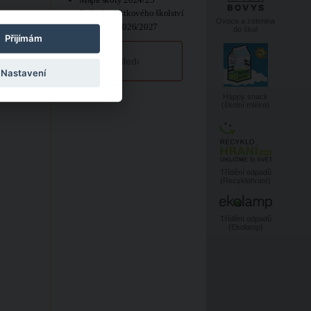
Ročenka šestkového školství
Ovoce a zelenina
Prázdniny 2026/2027
do škol
Přijímám
Nastavení
Happy snack
(školní mléko)
Třídění odpadů
(Recyklohraní)
Třídění odpadů
(Ekolamp)