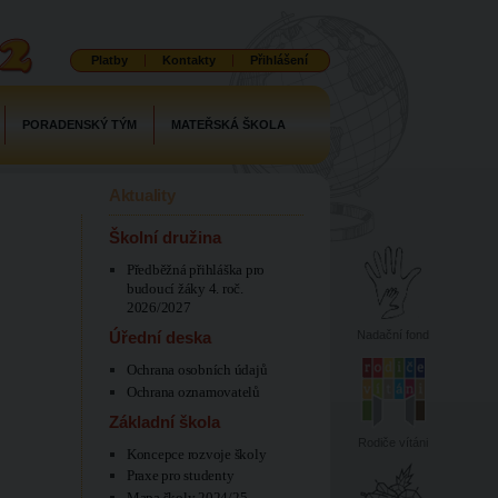
Platby
Kontakty
Přihlášení
PORADENSKÝ TÝM
MATEŘSKÁ ŠKOLA
Aktuality
Školní družina
Předběžná přihláška pro
budoucí žáky 4. roč.
2026/2027
Nadační fond
Úřední deska
Ochrana osobních údajů
Ochrana oznamovatelů
Základní škola
Rodiče vítáni
Koncepce rozvoje školy
Praxe pro studenty
Mapa školy 2024/25