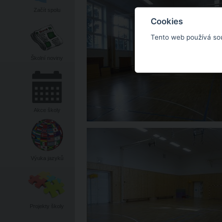
Začít spolu
Cookies
Tento web používá so
Školní noviny
Akce školy
Výuka jazyků
Projekty školy