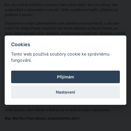
Na vše pečlivě dohlíželi rozhodčí z řad našich žáků. Moc jim děkuji, byli
zodpovědní a spravedliví rozhodčí. Velké poděkování patří i učitelům za
podporu a pomoc.
Zajímavým a milým překvapením byla návštěva reprezentantů a zároveň
hráčů HC Dukla Praha. Navštívil nás Martin Březina a Daniel Erebai, po
celou dobu turnaje hráče sledovali, podporovali a radili jim. Nakonec předali
ceny a cenné rady pro házenkáře a sportovce.
Cookies
Výsledky starší kategorie:
1. místo 5. B, 2. místo 5. C, 3. místo 5. A, 4. místo
4. A, 5. místo 4. C, 6. místo 4. B
Tento web používá soubory cookie ke správnému
fungování.
Výsledky mladší kategorie:
1. místo 3. A, 2. místo 3. B, 3. místo 3. C, 4. místo
2. B, 5. místo 2. C, 6. místo 2. A
Nejmladší kategorie:
1. místo 1. C, 2. místo 1. B, 3. místo 1. A
Přijímám
No a co druhý stupeň? Ten měl ve čtvrtek 29. 1. 2026 sportovní den. Všichni
žáci měli možnost si vybrat, kde chtějí sportovat. V malé tělocvičně se hrála
přehazovaná a volejbal. V aule házená a fotbal. Během dopoledne se žáci
Nastavení
dle svého rozhodnutí zapojili do sportování a ověřili si své sportovní
dovednosti a změřili síly.
Ještě jednou všem děkuji a těšíme se na další turnaje a sportování.
Mgr. Martina Charvátová, organizátorka akce