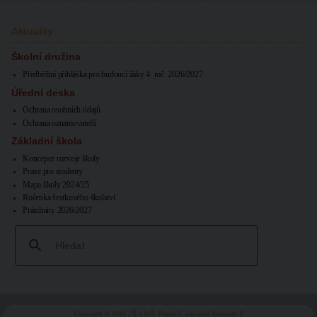
Aktuality
Školní družina
Předběžná přihláška pro budoucí žáky 4. roč. 2026/2027
Úřední deska
Ochrana osobních údajů
Ochrana oznamovatelů
Základní škola
Koncepce rozvoje školy
Praxe pro studenty
Mapa školy 2024/25
Ročenka šestkového školství
Prázdniny 2026/2027
Copyright © 2016 ZŠ a MŠ, Praha 6, náměstí Svobody 2