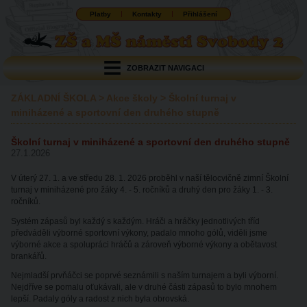
Platby
Kontakty
Přihlášení
ZOBRAZIT NAVIGACI
ZÁKLADNÍ ŠKOLA
>
Akce školy
>
Školní turnaj v
miniházené a sportovní den druhého stupně
Školní turnaj v miniházené a sportovní den druhého stupně
27.1.2026
V úterý 27. 1. a ve středu 28. 1. 2026 proběhl v naší tělocvičně zimní Školní
turnaj v miniházené pro žáky 4. - 5. ročníků a druhý den pro žáky 1. - 3.
ročníků.
Systém zápasů byl každý s každým. Hráči a hráčky jednotlivých tříd
předváděli výborné sportovní výkony, padalo mnoho gólů, viděli jsme
výborné akce a spolupráci hráčů a zároveň výborné výkony a obětavost
brankářů.
Nejmladší prvňáčci se poprvé seznámili s naším turnajem a byli výborní.
Nejdříve se pomalu oťukávali, ale v druhé části zápasů to bylo mnohem
lepší. Padaly góly a radost z nich byla obrovská.