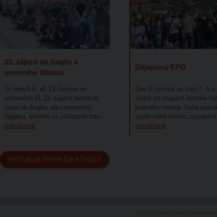
23. zájezd do Anglie a
Dějepisný EPD
severního Walesu
Ve dnech 6. až 13. června se
Dne 2. června se žáci 7. A a 
uskutečnil již 23. zájezd tentokrát
vydali po stopách historie n
nejen do Anglie, ale i severního
krásného města. Naše pozná
Walesu, kterého se zúčastnili žáci…
cesta měla mnoho zastaven
pokračovat
pokračovat
VIRTUÁLNÍ PROHLÍDKA ŠKOLY
RSS
| V případě potíží nás kontakt