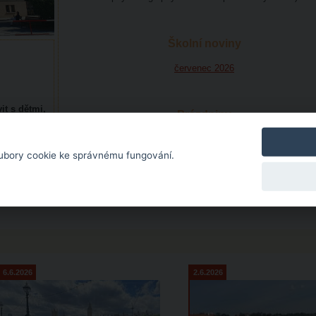
Školní noviny
červenec 2026
t s dětmi,
Prázdniny
pondělí 29. června 2026 - pondělí 31. srpna 2026
lu
ubory cookie ke správnému fungování.
Služby o prázdninách
6.6.2026
2.6.2026