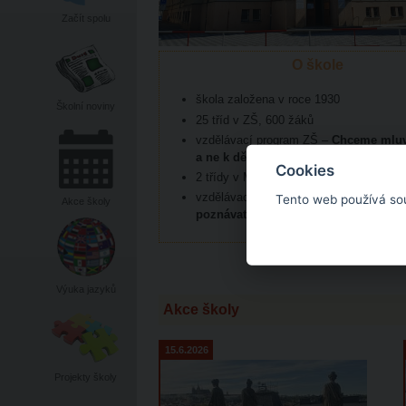
Začít spolu
O škole
škola založena v roce 1930
Školní noviny
25 tříd v ZŠ, 600 žáků
vzdělávací program ZŠ –
Chceme mluvi
a ne k dětem
Cookies
2 třídy v MŠ, 50 dětí
vzdělávací program MŠ –
Pojďme spo
Tento web používá so
Akce školy
poznávat svět
Výuka jazyků
Akce školy
15.6.2026
Projekty školy