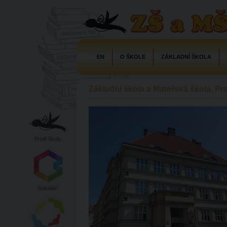
EN
O ŠKOLE
ZÁKLADNÍ ŠKOLA
Základní škola a Mateřská škola, P
Profil školy
Bakaláři