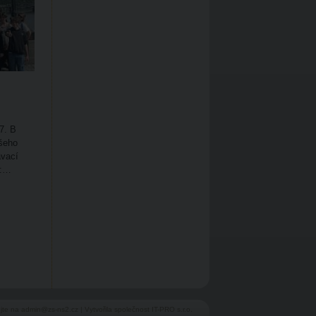
7. B
ašeho
vací
í:…
ujte na
admin@zs-ns2.cz
| Vytvořila společnost
IT-PRO
s.r.o.