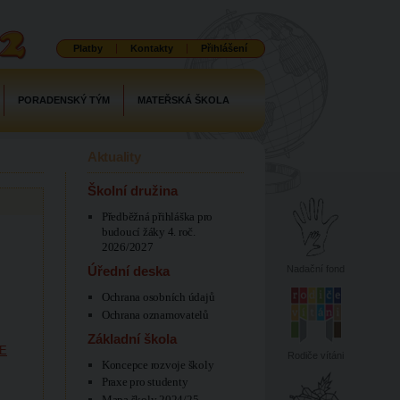
Platby
Kontakty
Přihlášení
PORADENSKÝ TÝM
MATEŘSKÁ ŠKOLA
Aktuality
Školní družina
Předběžná přihláška pro
budoucí žáky 4. roč.
2026/2027
Nadační fond
Úřední deska
Ochrana osobních údajů
Ochrana oznamovatelů
Základní škola
E
Rodiče vítáni
Koncepce rozvoje školy
Praxe pro studenty
Mapa školy 2024/25