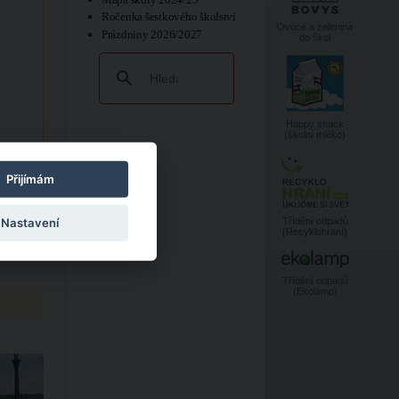
Ročenka šestkového školství
Ovoce a zelenina
Prázdniny 2026/2027
do škol
Happy snack
(školní mléko)
Přijímám
Třídění odpadů
Nastavení
(Recyklohraní)
Třídění odpadů
(Ekolamp)